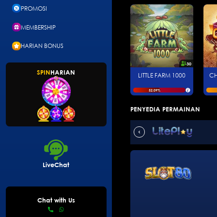
PROMOSI
MEMBERSHIP
HARIAN BONUS
30
SPIN
HARIAN
LITTLE FARM 1000
CH
52.09
%
PENYEDIA PERMAINAN
LiveChat
Chat with Us