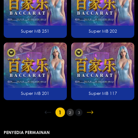
Super MB 251
Super MB 202
Super MB 201
Super MB 117
1
2
3
PENYEDIA PERMAINAN