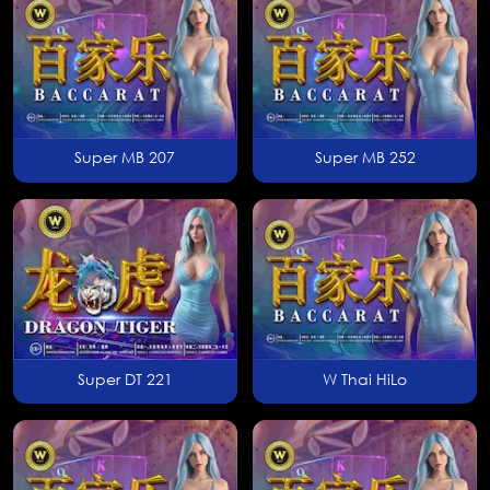
Super MB 207
Super MB 252
Super DT 221
W Thai HiLo