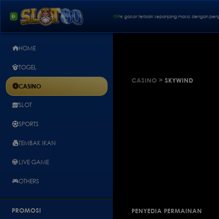
SLOT80 Link situs gacor resmi 2026. Situs gacor dan link gacor terbaik sepanjang masa, dengan pengal
HOME
TOGEL
CASINO
>
SKYWIND
CASINO
SLOT
SPORTS
TEMBAK IKAN
LIVE GAME
OTHERS
PROMOSI
PENYEDIA PERMAINAN