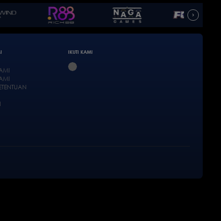
I
IKUTI KAMI
AMI
AMI
KETENTUAN
I