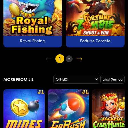
Royal Fishing
Fortune Zombie
1
2
MORE FROM JILI
OTHERS
Lihat Semua