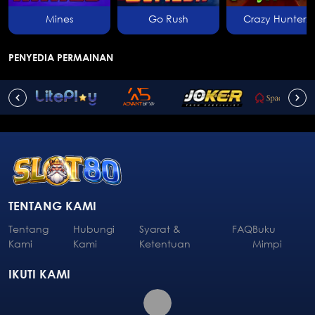
Mines
Go Rush
Crazy Hunter2
PENYEDIA PERMAINAN
TENTANG KAMI
Tentang
Hubungi
Syarat &
FAQ
Buku
Kami
Kami
Ketentuan
Mimpi
IKUTI KAMI