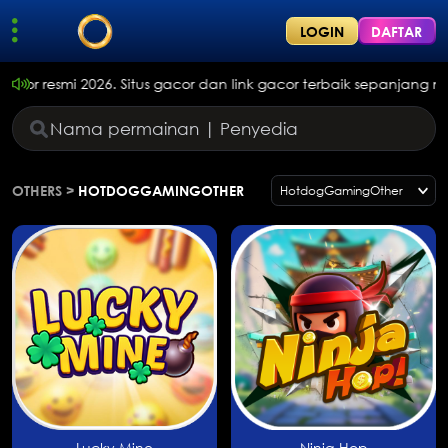
LOGIN
DAFTAR
s gacor resmi 2026. Situs gacor dan link gacor terbaik sepanjan
OTHERS
>
HOTDOGGAMINGOTHER
HotdogGamingOther
Lucky Mine
Ninja Hop