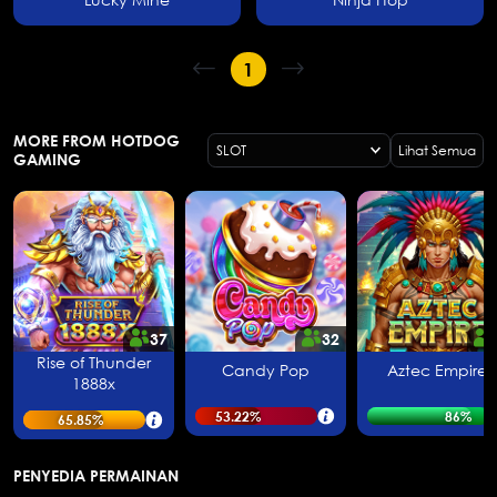
1
MORE FROM HOTDOG
SLOT
Lihat Semua
GAMING
37
32
Rise of Thunder
Candy Pop
Aztec Empire
1888x
53.22
%
86
%
65.85
%
PENYEDIA PERMAINAN