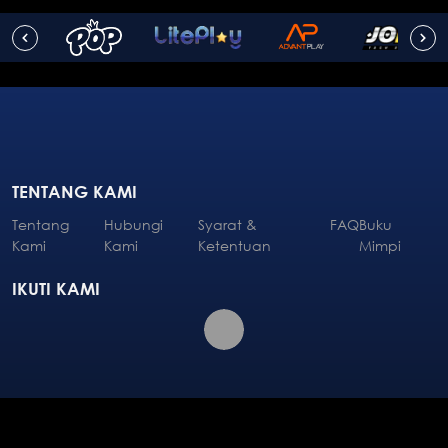
TENTANG KAMI
Tentang
Hubungi
Syarat &
FAQ
Buku
Kami
Kami
Ketentuan
Mimpi
IKUTI KAMI