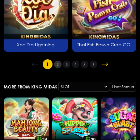
Xoc Dia Lightning
Thai Fish Prawn Crab GO!
1
2
3
4
5
6
MORE FROM KING MIDAS
SLOT
Lihat Semua
34
30