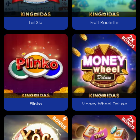
Tai Xiu
Fruit Roulette
Plinko
Money Wheel Deluxe